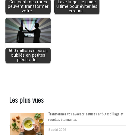
Ces centimes rares
Lave-linge : le guide
peuvent transformer
ultime pour éviter les
votre…
erreurs…
600 millions d'euros
oubliés en petites
pièces : le…
Les plus vues
Transformez vos avocats: astuces anti-gaspillage et
recettes étonnantes
8 août 2026