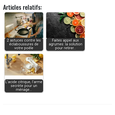
Articles relatifs:
2 astuces contre les
Faites appel aux
éclaboussures de
agrumes: la solution
votre poêle
pour retirer…
L'acide citrique, l'arme
secrète pour un
ménage…