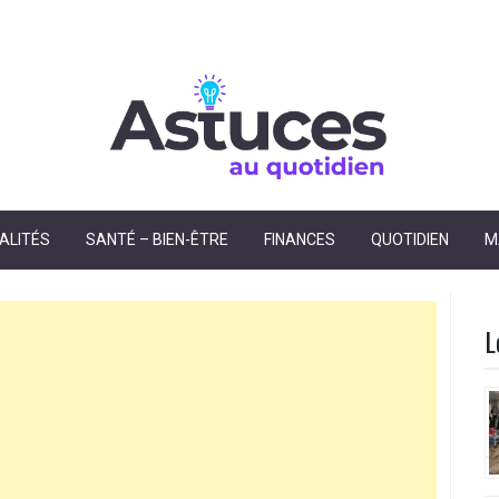
dien
ALITÉS
SANTÉ – BIEN-ÊTRE
FINANCES
QUOTIDIEN
M
L