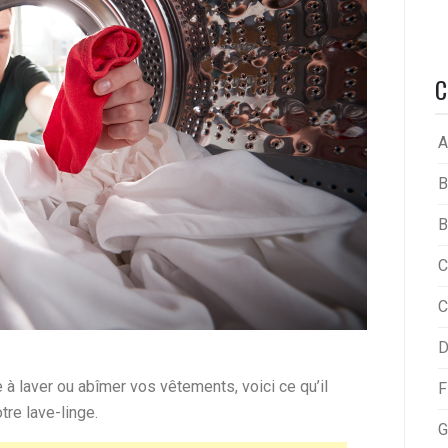
C
A
B
B
C
C
D
à laver ou abîmer vos vêtements, voici ce qu’il
F
tre lave-linge.
G