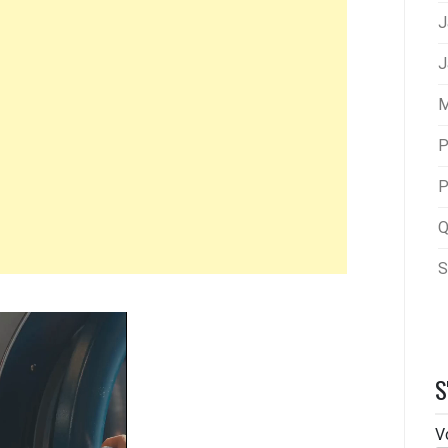
J
J
M
P
P
Q
S
S
V