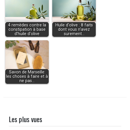
4 remèdes contre la
Huile d'olive : 8 faits
constipation à base
dont vous n'avez
d'huile d'olive
surement…
Savon de Marseille:
les choses à faire et à
ne pas…
Les plus vues