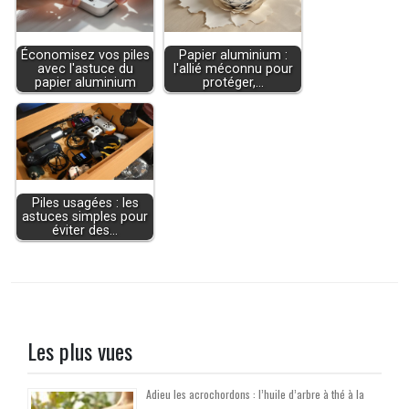
Économisez vos piles
Papier aluminium :
avec l'astuce du
l'allié méconnu pour
papier aluminium
protéger,…
Piles usagées : les
astuces simples pour
éviter des…
Les plus vues
Adieu les acrochordons : l’huile d’arbre à thé à la