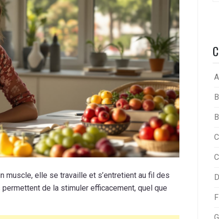
C
A
B
B
C
C
muscle, elle se travaille et s’entretient au fil des
D
permettent de la stimuler efficacement, quel que
F
G