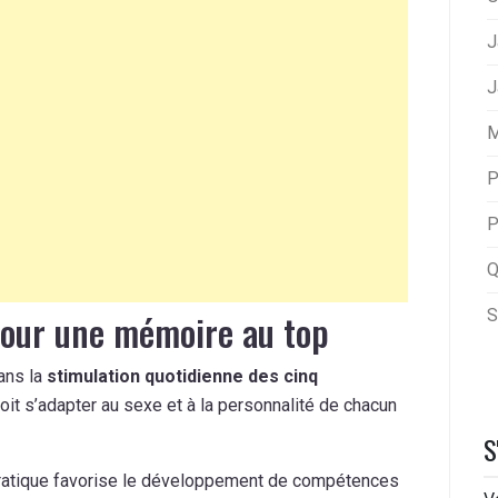
J
J
M
P
P
Q
S
 pour une mémoire au top
ans la
stimulation quotidienne des cinq
oit s’adapter au sexe et à la personnalité de chacun
S
pratique favorise le développement de compétences