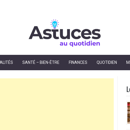
dien
ALITÉS
SANTÉ – BIEN-ÊTRE
FINANCES
QUOTIDIEN
M
L