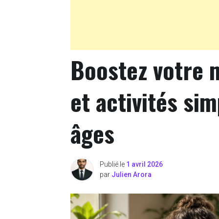
Boostez votre 
et activités si
âges
Publié le
1 avril 2026
par
Julien Arora