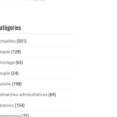
atégories
ctualités
(501)
eauté
(128)
ricolage
(65)
ouple
(24)
uisine
(198)
émarches administratives
(69)
inances
(154)
astronomie
(72)