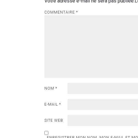
Votre adresse e-mail ne sera pas publiée.
L
COMMENTAIRE
*
NOM
*
E-MAIL
*
SITE WEB
ENREGISTRER MON NOM, MON E-MAIL ET MO