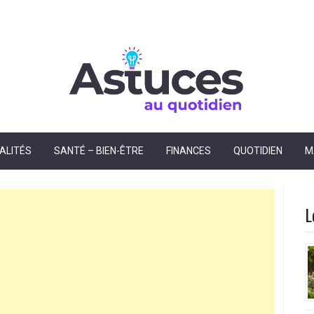
dien
ALITÉS
SANTÉ – BIEN-ÊTRE
FINANCES
QUOTIDIEN
M
L