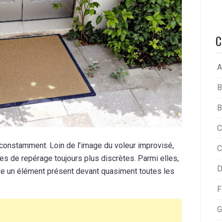
C
A
B
B
C
constamment. Loin de l’image du voleur improvisé,
C
s de repérage toujours plus discrètes. Parmi elles,
D
ise un élément présent devant quasiment toutes les
F
G