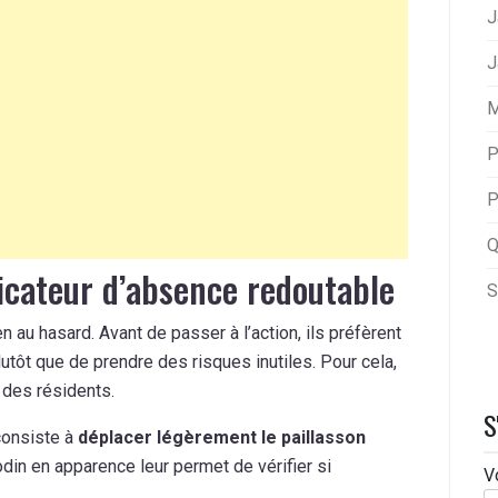
J
J
M
P
P
Q
dicateur d’absence redoutable
S
 au hasard. Avant de passer à l’action, ils préfèrent
utôt que de prendre des risques inutiles. Pour cela,
 des résidents.
S
consiste à
déplacer légèrement le paillasson
odin en apparence leur permet de vérifier si
V