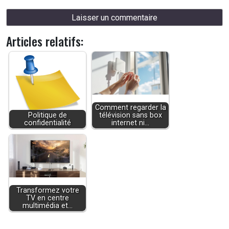
Articles relatifs:
Comment regarder la
Politique de
télévision sans box
confidentialité
internet ni…
Transformez votre
TV en centre
multimédia et…