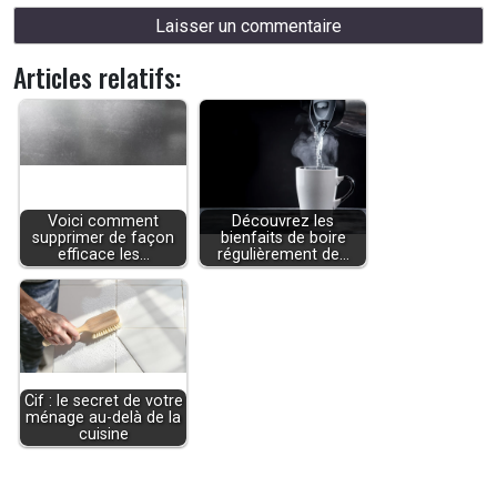
Articles relatifs:
Voici comment
Découvrez les
supprimer de façon
bienfaits de boire
efficace les…
régulièrement de…
Cif : le secret de votre
ménage au-delà de la
cuisine