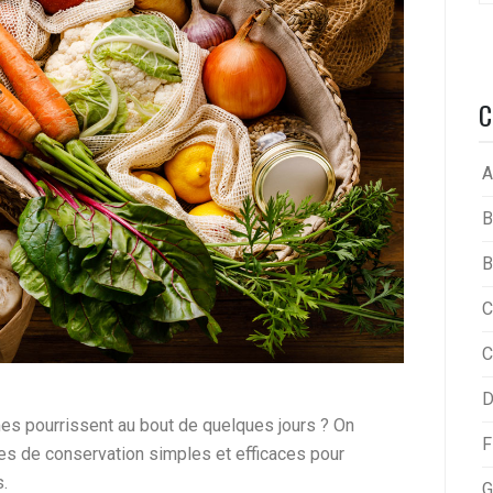
C
A
B
B
C
C
D
es pourrissent au bout de quelques jours ? On
F
ues de conservation simples et efficaces pour
.
G