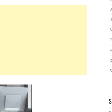
J
J
M
P
P
Q
S
S