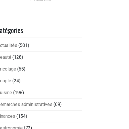
atégories
ctualités
(501)
eauté
(128)
ricolage
(65)
ouple
(24)
uisine
(198)
émarches administratives
(69)
inances
(154)
astronomie
(72)