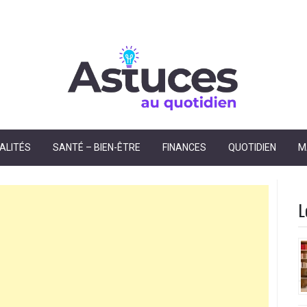
dien
ALITÉS
SANTÉ – BIEN-ÊTRE
FINANCES
QUOTIDIEN
M
L