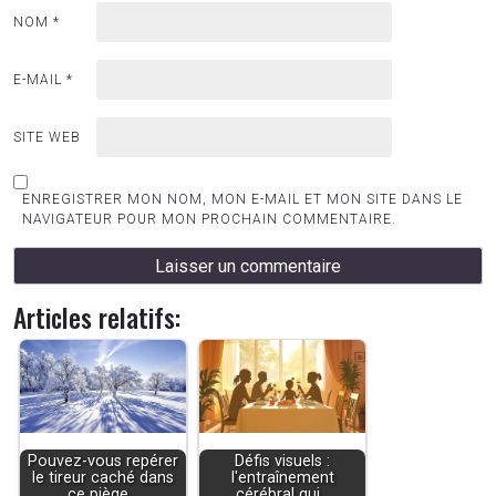
NOM
*
E-MAIL
*
SITE WEB
ENREGISTRER MON NOM, MON E-MAIL ET MON SITE DANS LE
NAVIGATEUR POUR MON PROCHAIN COMMENTAIRE.
Articles relatifs:
Pouvez-vous repérer
Défis visuels :
le tireur caché dans
l'entraînement
ce piège…
cérébral qui…