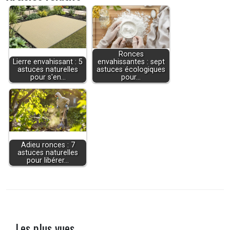
Ronces
Lierre envahissant : 5
envahissantes : sept
astuces naturelles
astuces écologiques
pour s'en…
pour…
Adieu ronces : 7
astuces naturelles
pour libérer…
Les plus vues