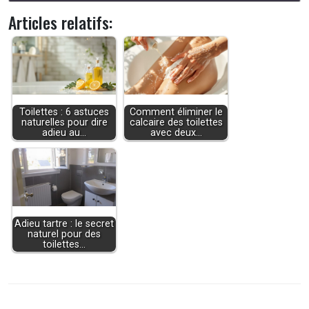
Articles relatifs:
Toilettes : 6 astuces
Comment éliminer le
naturelles pour dire
calcaire des toilettes
adieu au…
avec deux…
Adieu tartre : le secret
naturel pour des
toilettes…