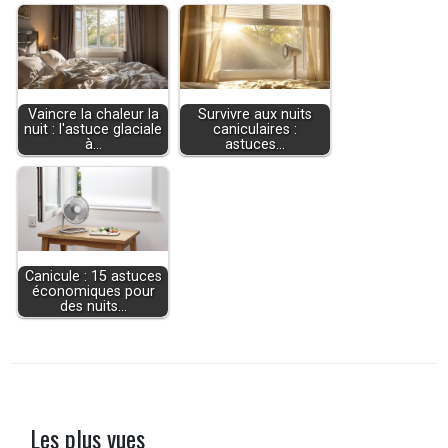
Vaincre la chaleur la
Survivre aux nuits
nuit : l'astuce glaciale
caniculaires :
à…
astuces…
Canicule : 15 astuces
économiques pour
des nuits…
Les plus vues