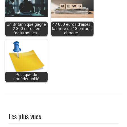
Un Britannique gagne
47 000 euros d'aides :
2 300 euros en
la mère de 13 enfants
facturant les…
choque…
Politique de
confidentialité
Les plus vues