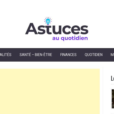
dien
ALITÉS
SANTÉ – BIEN-ÊTRE
FINANCES
QUOTIDIEN
M
L