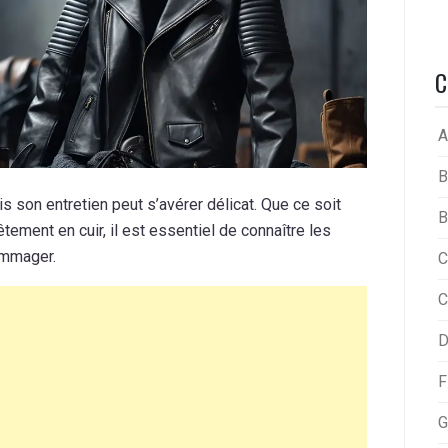
C
A
B
is son entretien peut s’avérer délicat. Que ce soit
B
tement en cuir, il est essentiel de connaître les
ommager.
C
C
D
F
G