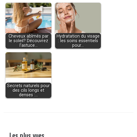
Cheveux abîmés par
Hydratation du visage
le soleil? Découvrez
: les soins essentiels
l'astuce…
pour…
Secrets naturels pour
des cils longs et
denses :…
Les plus vues