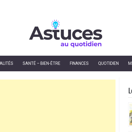
dien
ALITÉS
SANTÉ – BIEN-ÊTRE
FINANCES
QUOTIDIEN
M
L