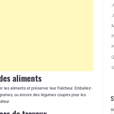
J
J
M
P
P
Q
S
 des aliments
r les aliments et préserver leur fraîcheur. Emballez-
 agrumes, ou encore des légumes coupés pour les
S
ateur.
V
ors de travaux