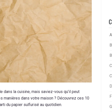
C
A
B
B
C
C
D
le dans la cuisine, mais saviez-vous qu’il peut
F
res manières dans votre maison ? Découvrez ces 10
rti du papier sulfurisé au quotidien.
G