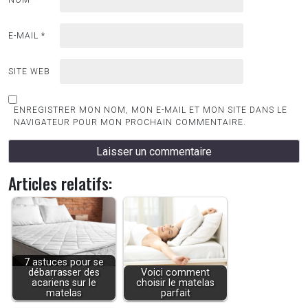
E-MAIL
*
SITE WEB
ENREGISTRER MON NOM, MON E-MAIL ET MON SITE DANS LE
NAVIGATEUR POUR MON PROCHAIN COMMENTAIRE.
Articles relatifs:
7 astuces pour se
débarrasser des
Voici comment
acariens sur le
choisir le matelas
matelas
parfait