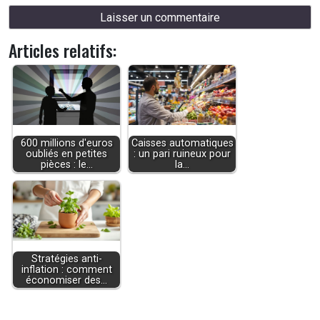
Articles relatifs:
600 millions d'euros
Caisses automatiques
oubliés en petites
: un pari ruineux pour
pièces : le…
la…
Stratégies anti-
inflation : comment
économiser des…