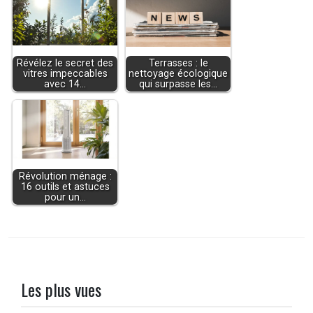
Révélez le secret des
Terrasses : le
vitres impeccables
nettoyage écologique
avec 14…
qui surpasse les…
Révolution ménage :
16 outils et astuces
pour un…
Les plus vues