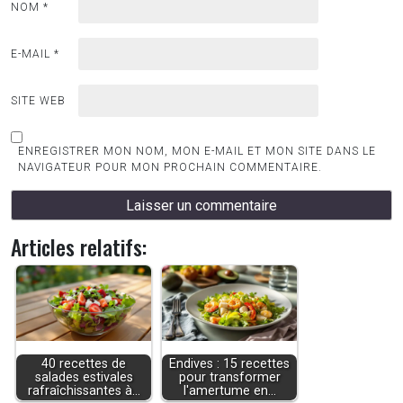
NOM
*
E-MAIL
*
SITE WEB
ENREGISTRER MON NOM, MON E-MAIL ET MON SITE DANS LE
NAVIGATEUR POUR MON PROCHAIN COMMENTAIRE.
Articles relatifs:
40 recettes de
Endives : 15 recettes
salades estivales
pour transformer
rafraîchissantes à…
l'amertume en…