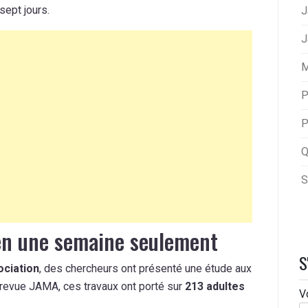
sept jours.
J
J
M
P
P
Q
S
en une semaine seulement
S
ciation
, des chercheurs ont présenté une étude aux
 revue JAMA, ces travaux ont porté sur
213 adultes
V