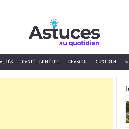
dien
ALITÉS
SANTÉ – BIEN-ÊTRE
FINANCES
QUOTIDIEN
M
L