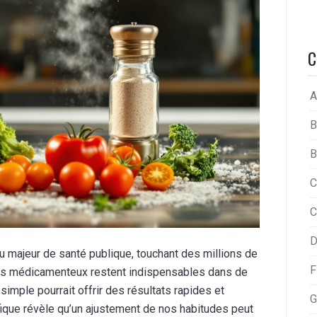
C
A
B
B
C
C
D
eu majeur de santé publique, touchant des millions de
F
nts médicamenteux restent indispensables dans de
imple pourrait offrir des résultats rapides et
G
ique révèle qu’un ajustement de nos habitudes peut