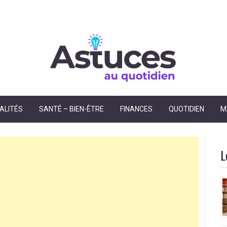
dien
ALITÉS
SANTÉ – BIEN-ÊTRE
FINANCES
QUOTIDIEN
M
L