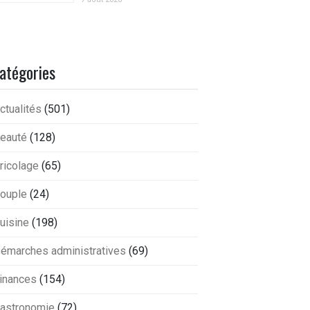
atégories
ctualités
(501)
eauté
(128)
ricolage
(65)
ouple
(24)
uisine
(198)
émarches administratives
(69)
inances
(154)
astronomie
(72)