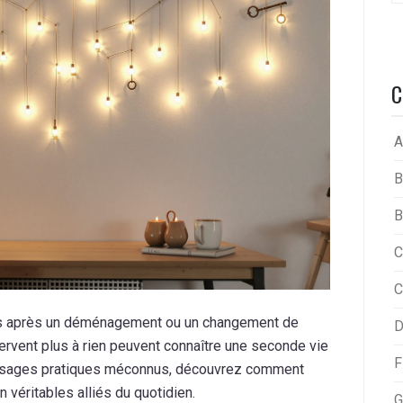
C
A
B
B
C
C
iées après un déménagement ou un changement de
D
ervent plus à rien peuvent connaître une seconde vie
F
t usages pratiques méconnus, découvrez comment
 véritables alliés du quotidien.
G