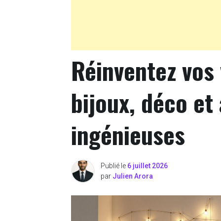
Réinventez vos v
bijoux, déco et
ingénieuses
Publié le
6 juillet 2026
par
Julien Arora