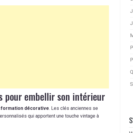
J
J
M
P
P
Q
S
s pour embellir son intérieur
sformation décorative
. Les clés anciennes se
 personnalisés qui apportent une touche vintage à
S