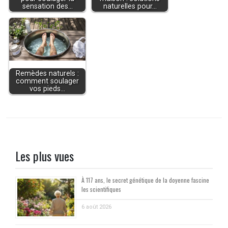
sensation des…
naturelles pour…
Remèdes naturels :
comment soulager
vos pieds…
Les plus vues
À 117 ans, le secret génétique de la doyenne fascine
les scientifiques
6 août 2026