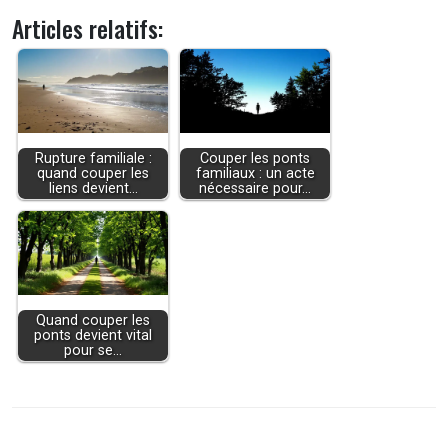
Articles relatifs:
Rupture familiale :
Couper les ponts
quand couper les
familiaux : un acte
liens devient…
nécessaire pour…
Quand couper les
ponts devient vital
pour se…