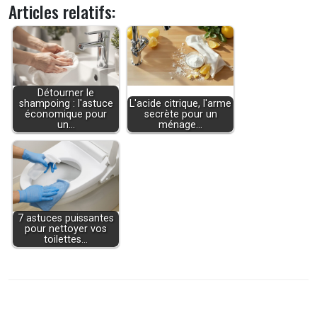
Articles relatifs:
Détourner le
shampoing : l'astuce
L'acide citrique, l'arme
économique pour
secrète pour un
un…
ménage…
7 astuces puissantes
pour nettoyer vos
toilettes…