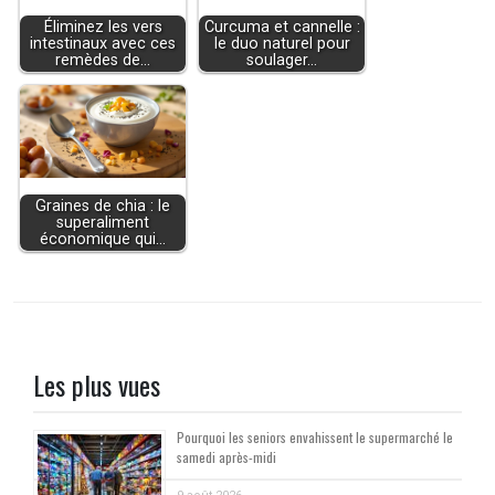
Éliminez les vers
Curcuma et cannelle :
intestinaux avec ces
le duo naturel pour
remèdes de…
soulager…
Graines de chia : le
superaliment
économique qui…
Les plus vues
Pourquoi les seniors envahissent le supermarché le
samedi après-midi