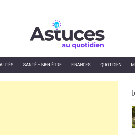
dien
ALITÉS
SANTÉ – BIEN-ÊTRE
FINANCES
QUOTIDIEN
M
L