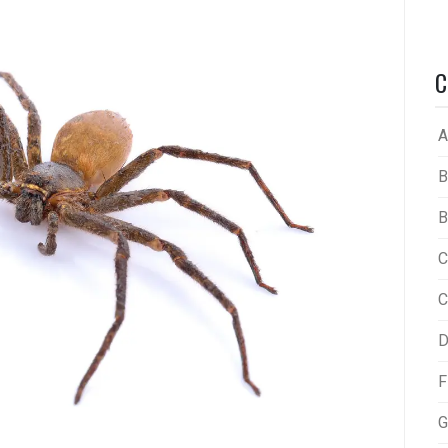
C
A
B
B
C
C
D
F
G