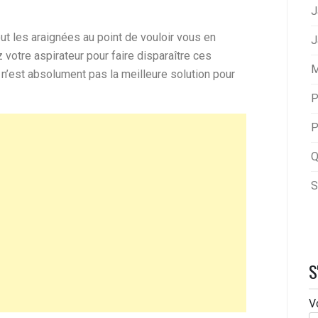
J
t les araignées au point de vouloir vous en
J
 votre aspirateur pour faire disparaître ces
M
n’est absolument pas la meilleure solution pour
P
P
Q
S
S
V