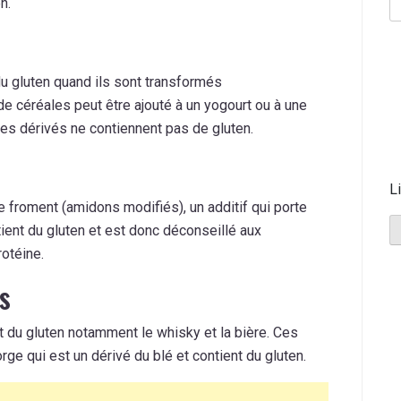
en.
du gluten quand ils sont transformés
e céréales peut être ajouté à un yogourt ou à une
ses dérivés ne contiennent pas de gluten.
L
 froment (amidons modifiés), un additif qui porte
ient du gluten et est donc déconseillé aux
rotéine.
s
 du gluten notamment le whisky et la bière. Ces
orge qui est un dérivé du blé et contient du gluten.