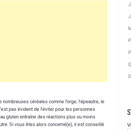
J
J
M
P
P
Q
S
e nombreuses céréales comme l’orge, l’épeautre, le
’est pas évident de l’éviter pour les personnes
S
 au gluten entraîne des réactions plus ou moins
tre. Si vous êtes alors concerné(e), il est conseillé
V