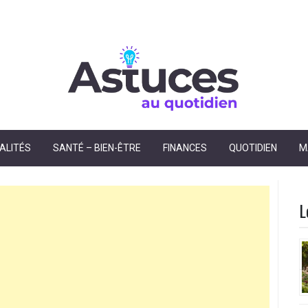
dien
ALITÉS
SANTÉ – BIEN-ÊTRE
FINANCES
QUOTIDIEN
M
L