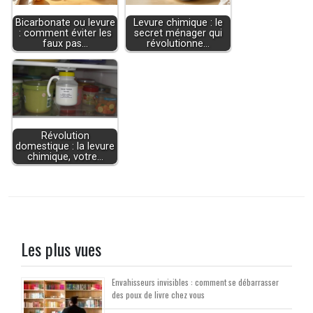
Bicarbonate ou levure
Levure chimique : le
: comment éviter les
secret ménager qui
faux pas…
révolutionne…
Révolution
domestique : la levure
chimique, votre…
Les plus vues
Envahisseurs invisibles : comment se débarrasser
des poux de livre chez vous