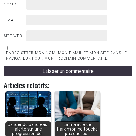
NOM
*
E-MAIL
*
SITE WEB
ENREGISTRER MON NOM, MON E-MAIL ET MON SITE DANS LE
NAVIGATEUR POUR MON PROCHAIN COMMENTAIRE.
Articles relatifs:
Cancer du pancréas :
La maladie de
alerte sur une
Parkinson ne touche
progression de…
pas que les…