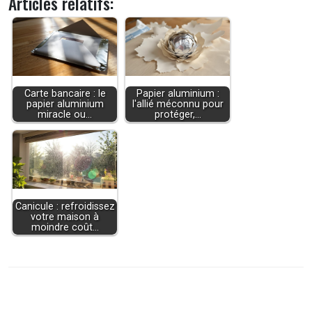
Articles relatifs:
Carte bancaire : le
Papier aluminium :
papier aluminium
l'allié méconnu pour
miracle ou…
protéger,…
Canicule : refroidissez
votre maison à
moindre coût…