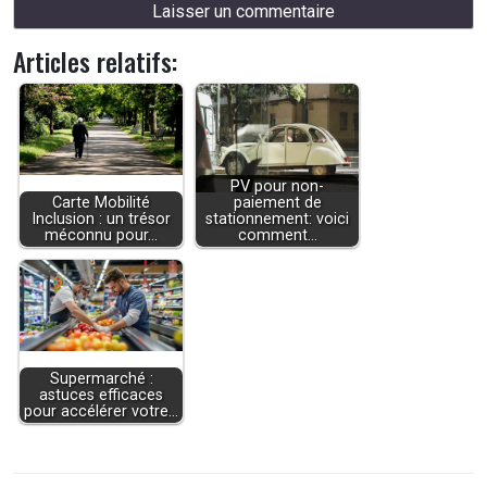
Articles relatifs:
PV pour non-
Carte Mobilité
paiement de
Inclusion : un trésor
stationnement: voici
méconnu pour…
comment…
Supermarché :
astuces efficaces
pour accélérer votre…