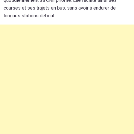
quotidiennement sa CMI priorité. Elle facilite ainsi ses
courses et ses trajets en bus, sans avoir à endurer de
longues stations debout.