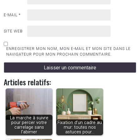
E-MAIL
*
SITE WEB
ENREGISTRER MON NOM, MON E-MAIL ET MON SITE DANS LE
NAVIGATEUR POUR MON PROCHAIN COMMENTAIRE.
Articles relatifs:
La marche à suivre
pour percer votre
Fixation d’un cadre au
carrelage sans
mur: toutes nos
l'abimer
astuces pour…