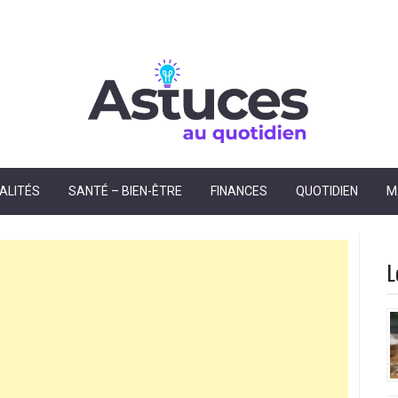
dien
ALITÉS
SANTÉ – BIEN-ÊTRE
FINANCES
QUOTIDIEN
M
L