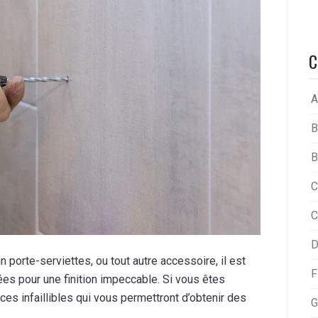
C
A
B
B
C
C
D
n porte-serviettes, ou tout autre accessoire, il est
F
es pour une finition impeccable. Si vous êtes
ces infaillibles qui vous permettront d’obtenir des
G