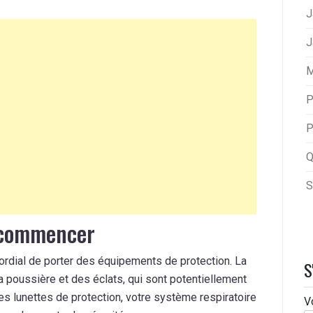
J
J
M
P
P
Q
S
 commencer
ordial de porter des équipements de protection. La
S
a poussière et des éclats, qui sont potentiellement
 lunettes de protection, votre système respiratoire
V