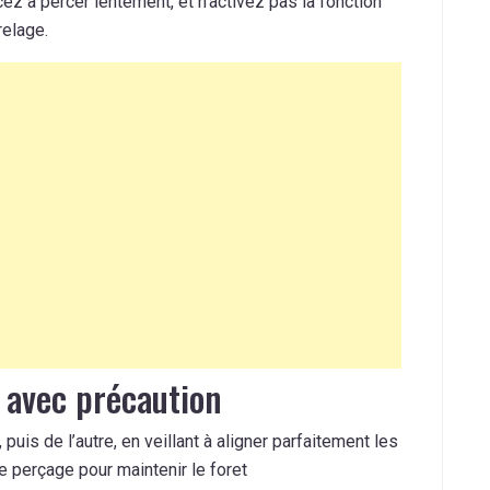
z à percer lentement, et n’activez pas la fonction
relage.
s avec précaution
puis de l’autre, en veillant à aligner parfaitement les
e perçage pour maintenir le foret