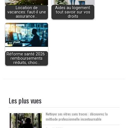
Location de
Aides au logement:
vacances: faut-il une
tout savoir sur vos
assurance…
droits
Réforme santé 2026 :
remboursements
réduits, choc…
Les plus vues
Nettoyer ses vitres sans traces : découvrez la
méthode professionnelle incontournable