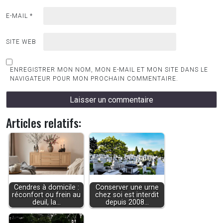
E-MAIL
*
SITE WEB
ENREGISTRER MON NOM, MON E-MAIL ET MON SITE DANS LE
NAVIGATEUR POUR MON PROCHAIN COMMENTAIRE.
Articles relatifs:
Cendres à domicile :
Conserver une urne
réconfort ou frein au
chez soi est interdit
deuil, la…
depuis 2008…