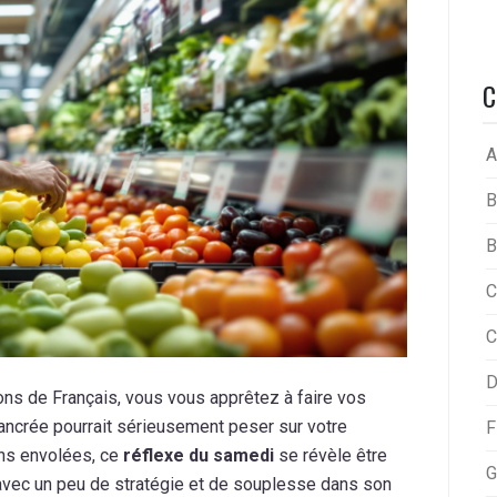
C
A
B
B
C
C
D
s de Français, vous vous apprêtez à faire vos
ancrée pourrait sérieusement peser sur votre
F
ons envolées, ce
réflexe du samedi
se révèle être
G
 avec un peu de stratégie et de souplesse dans son