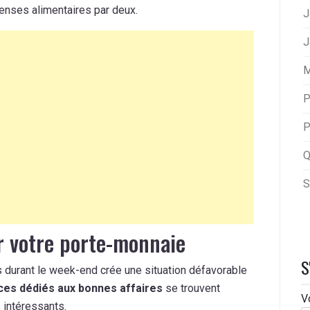
penses alimentaires par deux.
J
J
M
P
P
Q
S
r votre porte-monnaie
S
 durant le week-end crée une situation défavorable
es dédiés aux bonnes affaires
se trouvent
V
 intéressants.