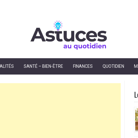
dien
ALITÉS
SANTÉ – BIEN-ÊTRE
FINANCES
QUOTIDIEN
M
L