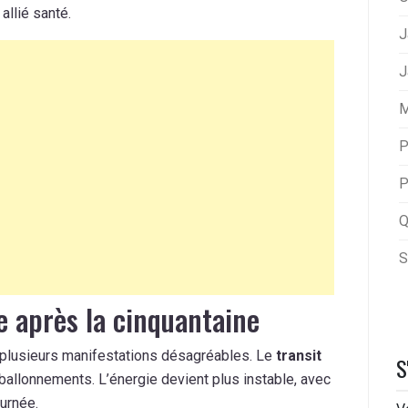
allié santé.
J
J
M
P
P
Q
S
e après la cinquantaine
 plusieurs manifestations désagréables. Le
transit
S
 ballonnements. L’énergie devient plus instable, avec
ournée.