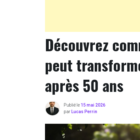
Découvrez com
peut transform
après 50 ans
Publié le
15 mai 2026
par
Lucas Perrin