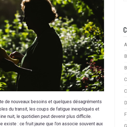
C
A
B
B
C
C
este de nouveaux besoins et quelques désagréments
D
bles du transit, les coups de fatigue inexpliqués et
F
e nuit, le quotidien peut devenir plus difficile.
e existe : ce fruit jaune que l’on associe souvent aux
G