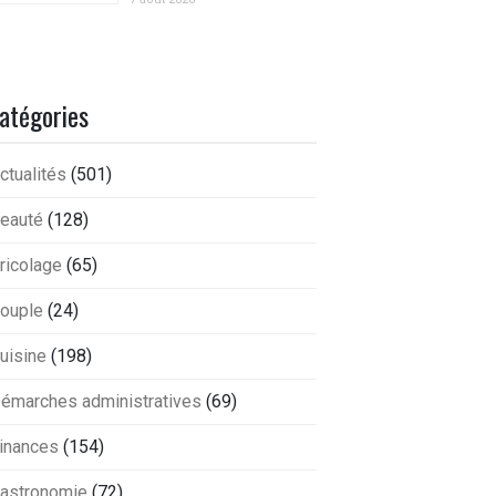
atégories
ctualités
(501)
eauté
(128)
ricolage
(65)
ouple
(24)
uisine
(198)
émarches administratives
(69)
inances
(154)
astronomie
(72)