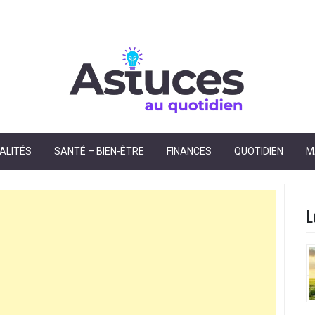
dien
ALITÉS
SANTÉ – BIEN-ÊTRE
FINANCES
QUOTIDIEN
M
L