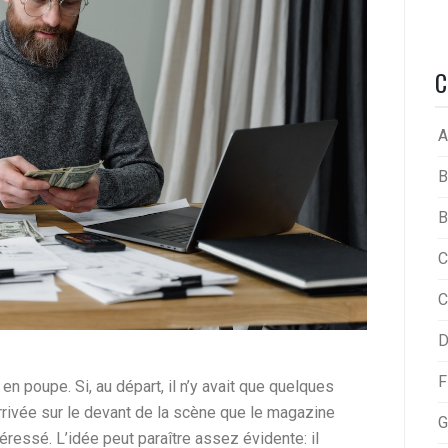
C
A
B
B
C
C
D
F
en poupe. Si, au départ, il n’y avait que quelques
arrivée sur le devant de la scène que le magazine
G
ressé. L’idée peut paraître assez évidente: il