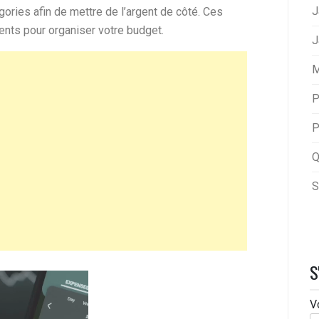
J
ories afin de mettre de l’argent de côté. Ces
nents pour organiser votre budget.
J
M
P
P
Q
S
S
V