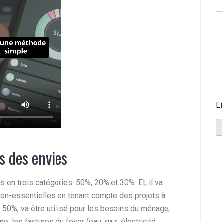
L
ns des envies
 en trois catégories: 50%, 20% et 30%. Et, il va
non-essentielles en tenant compte des projets à
es 50%, va être utilisé pour les besoins du ménage;
ure, les factures du foyer (eau, gaz, électricité,