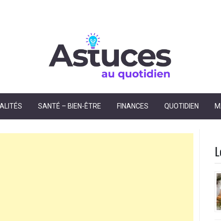
dien
ALITÉS
SANTÉ – BIEN-ÊTRE
FINANCES
QUOTIDIEN
M
L