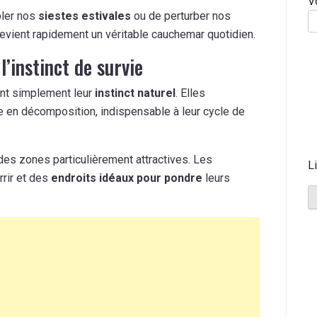
V
bler nos
siestes estivales
ou de perturber nos
evient rapidement un véritable cauchemar quotidien.
’instinct de survie
ent simplement leur
instinct naturel
. Elles
e en décomposition, indispensable à leur cycle de
des zones particulièrement attractives. Les
L
rrir et des
endroits idéaux pour pondre
leurs