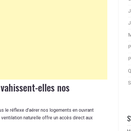
J
J
M
P
P
Q
S
vahissent-elles nos
ous le réflexe d’aérer nos logements en ouvrant
S
entilation naturelle offre un accès direct aux