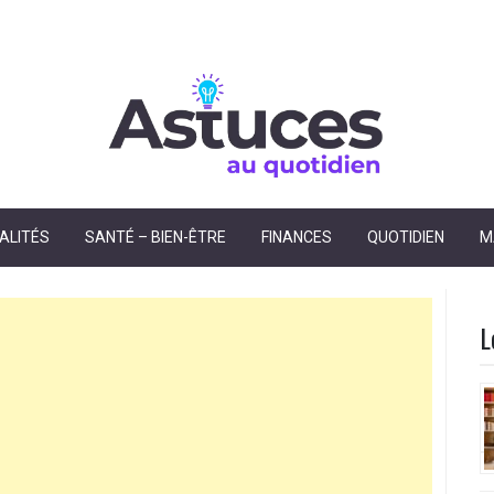
dien
ALITÉS
SANTÉ – BIEN-ÊTRE
FINANCES
QUOTIDIEN
M
L