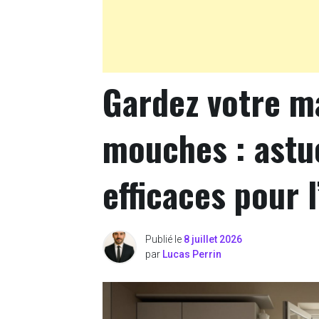
Gardez votre m
mouches : astuc
efficaces pour l
Publié le
8 juillet 2026
par
Lucas Perrin