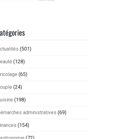
atégories
ctualités
(501)
eauté
(128)
ricolage
(65)
ouple
(24)
uisine
(198)
émarches administratives
(69)
inances
(154)
astronomie
(72)