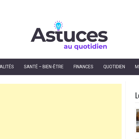
dien
ALITÉS
SANTÉ – BIEN-ÊTRE
FINANCES
QUOTIDIEN
M
L