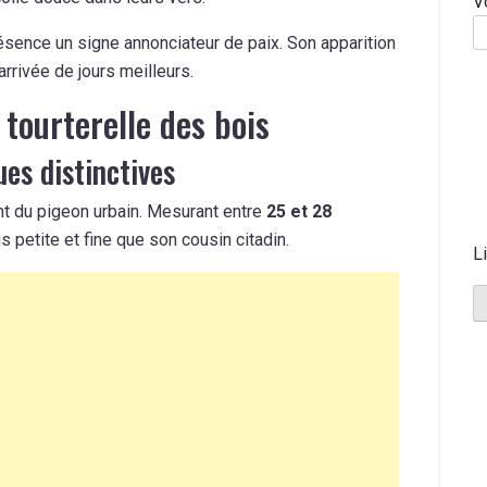
V
ésence un signe annonciateur de paix. Son apparition
’arrivée de jours meilleurs.
tourterelle des bois
es distinctives
nt du pigeon urbain. Mesurant entre
25 et 28
us petite et fine que son cousin citadin.
L