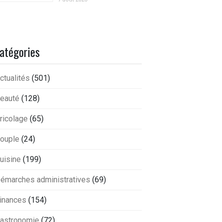
atégories
ctualités
(501)
eauté
(128)
ricolage
(65)
ouple
(24)
uisine
(199)
émarches administratives
(69)
inances
(154)
astronomie
(72)