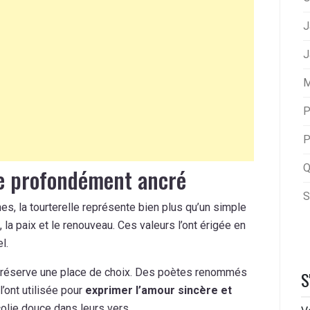
J
J
M
P
P
Q
e profondément ancré
S
es, la tourterelle représente bien plus qu’un simple
, la paix et le renouveau. Ces valeurs l’ont érigée en
l.
 lui réserve une place de choix. Des poètes renommés
S
’ont utilisée pour
exprimer l’amour sincère et
olie douce dans leurs vers.