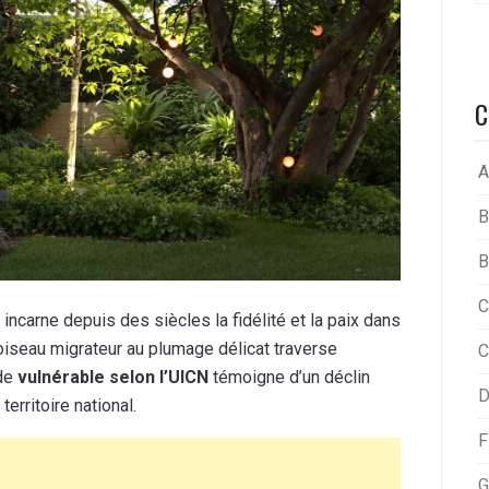
C
A
B
B
C
 incarne depuis des siècles la fidélité et la paix dans
t oiseau migrateur au plumage délicat traverse
C
 de
vulnérable selon l’UICN
témoigne d’un déclin
D
erritoire national.
F
G