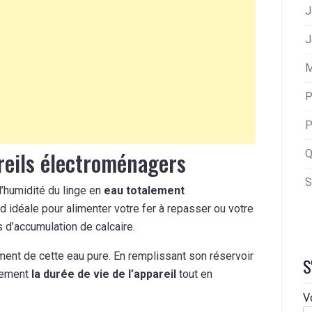
J
J
M
P
P
reils électroménagers
Q
S
’humidité du linge en
eau totalement
end idéale pour alimenter votre fer à repasser ou votre
s d’accumulation de calcaire.
ment de cette eau pure. En remplissant son réservoir
S
ivement
la durée de vie de l’appareil
tout en
V