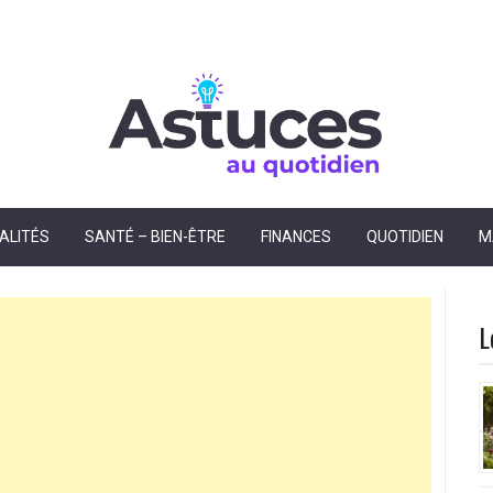
dien
ALITÉS
SANTÉ – BIEN-ÊTRE
FINANCES
QUOTIDIEN
M
L