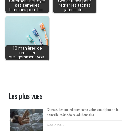
Comment nettoyer
Ces astuces pour
ses semelles
retirer les taches
blanches pour les…
jaunes de…
10 manières de
réutiliser
intelligemment vos…
Les plus vues
Chassez les moustiques avec votre smartphone : la
nouvelle méthode révolutionnaire
6 août 2026