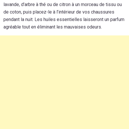
lavande, d’arbre à thé ou de citron à un morceau de tissu ou
de coton, puis placez-le à l’intérieur de vos chaussures
pendant la nuit. Les huiles essentielles laisseront un parfum
agréable tout en éliminant les mauvaises odeurs.