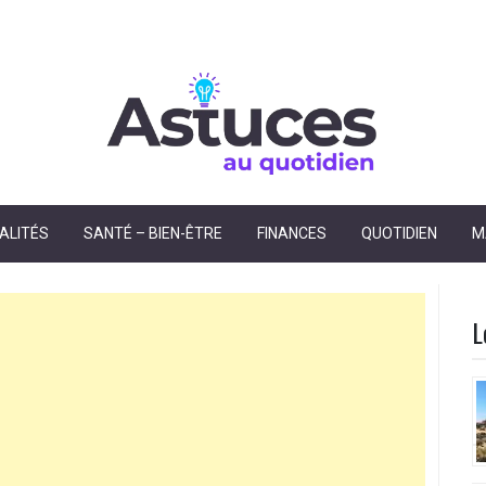
dien
ALITÉS
SANTÉ – BIEN-ÊTRE
FINANCES
QUOTIDIEN
M
L