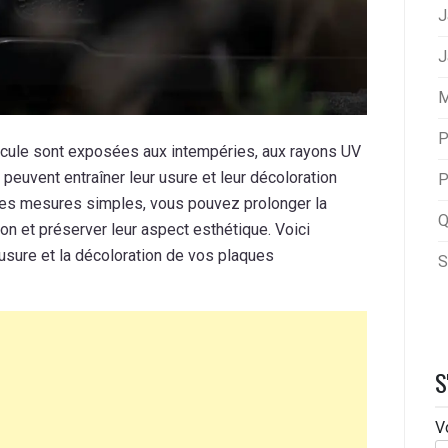
J
J
M
P
icule sont exposées aux intempéries, aux rayons UV
peuvent entraîner leur usure et leur décoloration
P
ues mesures simples, vous pouvez prolonger la
Q
on et préserver leur aspect esthétique. Voici
usure et la décoloration de vos plaques
S
S
V