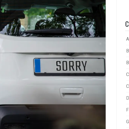
C
A
B
B
C
C
D
F
G