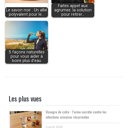
Faites appel aux
Le savon noir : Un allié
agrumes: la solution
polyvalent pour le…
pour retirer…
5 façons naturelles
pour vous aider à
boire plus d'eau
Les plus vues
Vinaigre de cidre : l’arme secrète contre les
infections urinaires récurrentes
6 août 2026