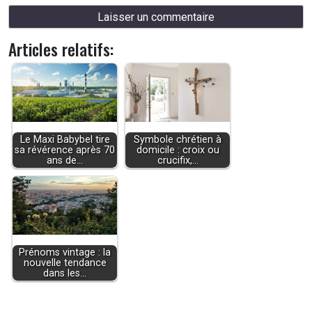
Articles relatifs:
Le Maxi Babybel tire
Symbole chrétien à
sa révérence après 70
domicile : croix ou
ans de…
crucifix,…
Prénoms vintage : la
nouvelle tendance
dans les…