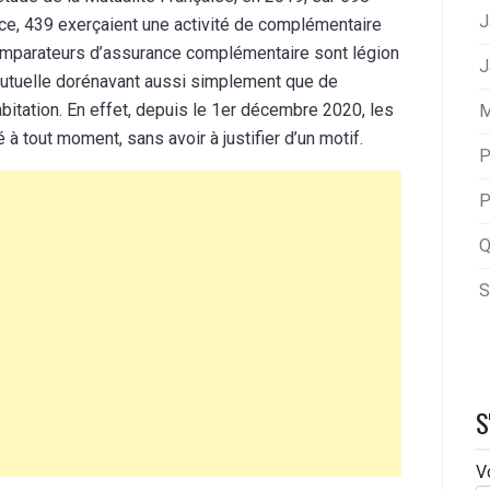
J
ce, 439 exerçaient une activité de complémentaire
 comparateurs d’assurance complémentaire sont légion
J
a mutuelle dorénavant aussi simplement que de
itation. En effet, depuis le 1er décembre 2020, les
M
 à tout moment, sans avoir à justifier d’un motif.
P
P
Q
S
S
V