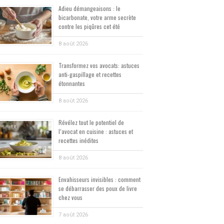
Adieu démangeaisons : le
bicarbonate, votre arme secrète
contre les piqûres cet été
8 août 2026
Transformez vos avocats: astuces
anti-gaspillage et recettes
étonnantes
8 août 2026
Révélez tout le potentiel de
l’avocat en cuisine : astuces et
recettes inédites
8 août 2026
Envahisseurs invisibles : comment
se débarrasser des poux de livre
chez vous
7 août 2026