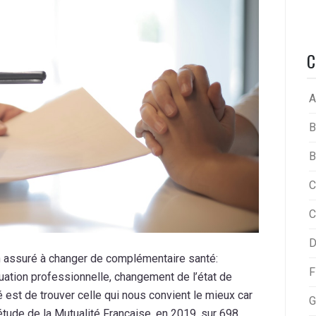
C
A
B
B
C
C
D
assuré à changer de complémentaire santé:
F
uation professionnelle, changement de l’état de
lté est de trouver celle qui nous convient le mieux car
G
étude de la Mutualité Française, en 2019, sur 698