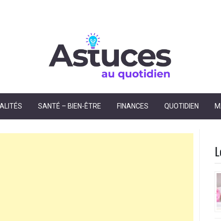
dien
ALITÉS
SANTÉ – BIEN-ÊTRE
FINANCES
QUOTIDIEN
M
L