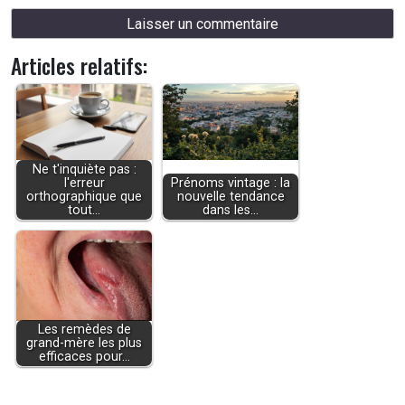
Articles relatifs:
Ne t'inquiète pas :
l'erreur
Prénoms vintage : la
orthographique que
nouvelle tendance
tout…
dans les…
Les remèdes de
grand-mère les plus
efficaces pour…